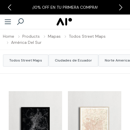
¡10% OFF EN TU PRIMERA COMPRA!
Previous
Next
Home
Products
Mapas
Todos Street Maps
América Del Sur
Todos Street Maps
Ciudades de Ecuador
Norte America