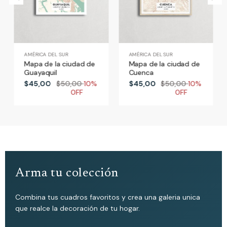
AMÉRICA DEL SUR
AMÉRICA DEL SUR
AMÉRI
Mapa de la ciudad de
Mapa de la ciudad de
Mapa
Guayaquil
Cuenca
Man
$45,00
$50,00
10%
$45,00
$50,00
10%
$45
0FF
0FF
Arma tu colección
Combina tus cuadros favoritos y crea una galeria unica
que realce la decoración de tu hogar.