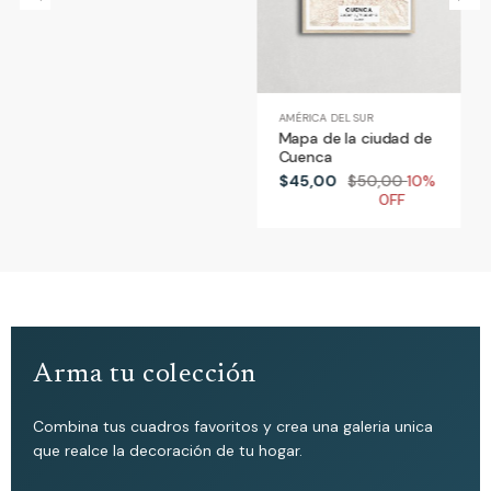
AMÉRICA DEL SUR
Mapa de la ciudad de
Cuenca
$45,00
$50,00
10%
0FF
Arma tu colección
Combina tus cuadros favoritos y crea una galeria unica
que realce la decoración de tu hogar.