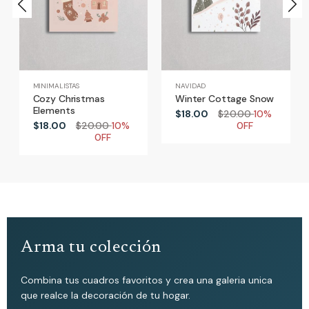
MINIMALISTAS
NAVIDAD
Cozy Christmas
Winter Cottage Snow
Elements
$18.00
$20.00
10%
$18.00
$20.00
10%
0FF
0FF
Arma tu colección
Combina tus cuadros favoritos y crea una galeria unica
que realce la decoración de tu hogar.