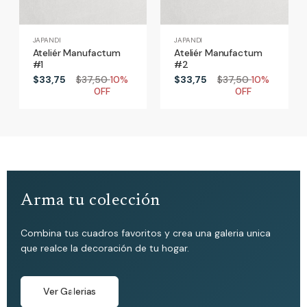
JAPANDI
JAPANDI
Ateliér Manufactum
Ateliér Manufactum
#1
#2
$33,75
$37,50
10%
$33,75
$37,50
10%
0FF
0FF
Arma tu colección
Combina tus cuadros favoritos y crea una galeria unica
que realce la decoración de tu hogar.
Ver Galerias